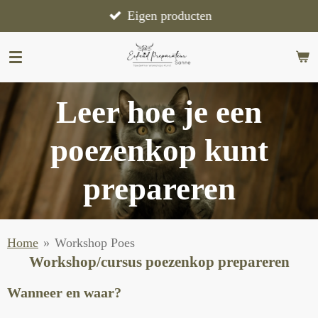
Ga
Eigen producten
direct
naar
de
hoofdinhoud
Leer hoe je een
poezenkop kunt
prepareren
Home
»
Workshop Poes
Workshop/cursus poezenkop prepareren
Wanneer en waar?