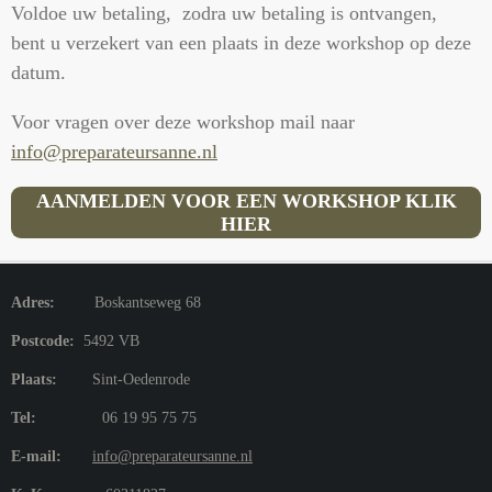
Voldoe uw betaling, zodra uw betaling is ontvangen,
bent u verzekert van een plaats in deze workshop op deze
datum.
Voor vragen over deze workshop mail naar
info@preparateursanne.nl
AANMELDEN VOOR EEN WORKSHOP KLIK
HIER
Adres:
Boskantseweg 68
Postcode:
5492 VB
Plaats:
Sint-Oedenrode
Tel:
06 19 95 75 75
E-mail:
info@preparateursanne.nl