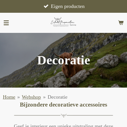
Ga
Eigen producten
direct
naar
de
hoofdinhoud
Decoratie
Home
»
Webshop
»
Decoratie
Bijzondere decoratieve accessoires
Geef je interieur een unieke uitstraling met deze