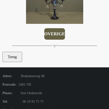
OVERIGE
Terug
Adres:
Boskantseweg 68
Postcode:
5492 VB
Plaats:
Sint-Oedenrode
Tel:
06 19 95 75 75