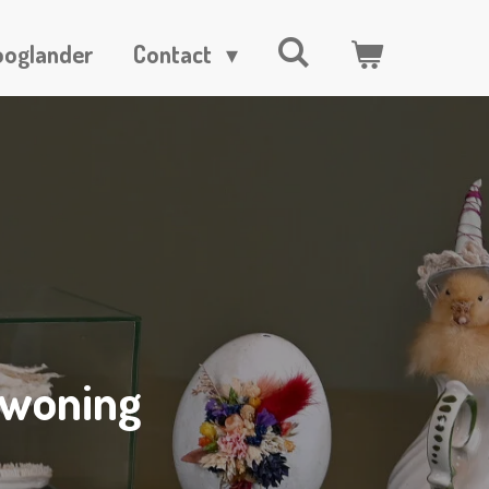
ooglander
Contact
 woning