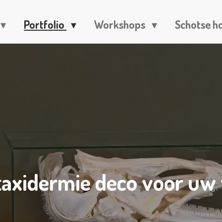
Portfolio
Workshops
Schotse h
taxidermie deco voor uw