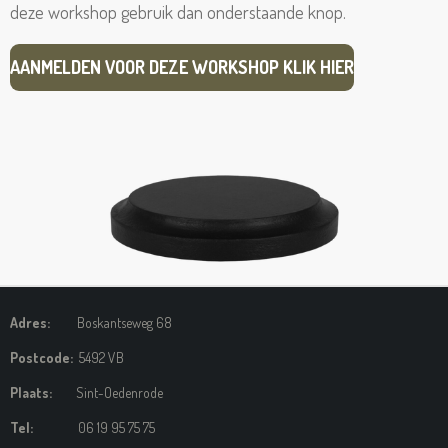
deze workshop gebruik dan onderstaande knop.
AANMELDEN VOOR DEZE WORKSHOP KLIK HIER
Adres:
Boskantseweg 68
Postcode:
5492 VB
Plaats:
Sint-Oedenrode
Tel:
06 19 95 75 75