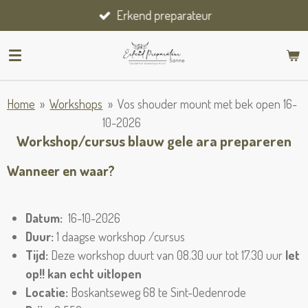
Erkend preparateur
Ga
direct
naar
de
hoofdinhoud
Home
»
Workshops
»
Vos shouder mount met bek open 16-
10-2026
Workshop/cursus blauw gele ara prepareren
Wanneer en waar?
Datum:
16-10-2026
Duur:
1 daagse workshop /cursus
Tijd:
Deze workshop duurt van 08.30 uur tot 17.30 uur
let
op!! kan echt uitlopen
Locatie:
Boskantseweg 68 te Sint-Oedenrode