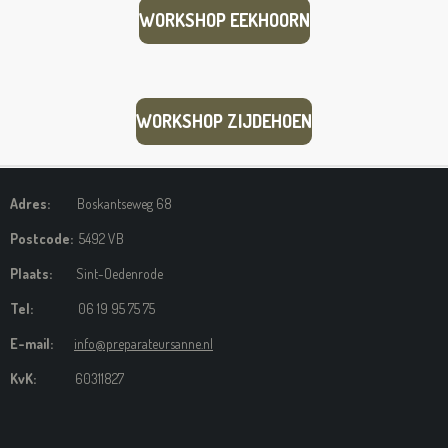
WORKSHOP EEKHOORN
WORKSHOP ZIJDEHOEN
Adres:
Boskantseweg 68
Postcode:
5492 VB
Plaats:
Sint-Oedenrode
Tel:
06 19 95 75 75
E-mail:
info@preparateursanne.nl
KvK:
60311827