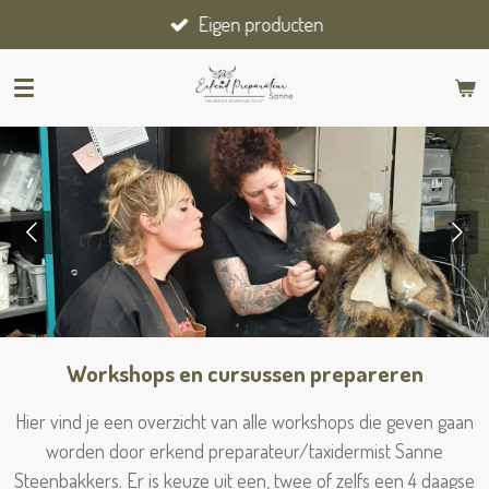
Eigen producten
Ga
direct
naar
de
hoofdinhoud
Op zoek naar een
leerzame en leuke
workshop?
Workshops en cursussen prepareren
Hier vind je een overzicht van alle workshops die geven gaan
worden door erkend preparateur/taxidermist Sanne
Steenbakkers. Er is keuze uit een, twee of zelfs een 4 daagse