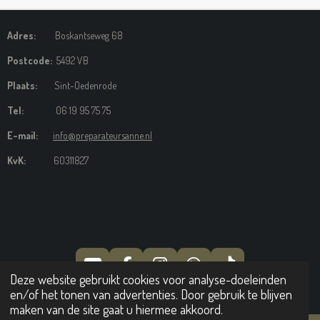
Adres:
Boskantseweg 68
Postcode:
5492 VB
Plaats:
Sint-Oedenrode
Tel:
06 19 95 75 75
E-mail:
info@preparateursanne.nl
KvK:
60311827
Y
F
I
W
T
Deze website gebruikt cookies voor analyse-doeleinden
O
A
N
H
I
© 2024 Preparateursanne
en/of het tonen van advertenties. Door gebruik te blijven
U
C
S
A
K
maken van de site gaat u hiermee akkoord.
T
E
T
T
T