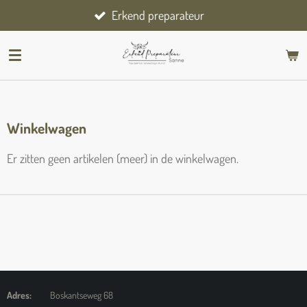
Erkend preparateur
Ga
direct
naar
de
hoofdinhoud
Winkelwagen
Er zitten geen artikelen (meer) in de winkelwagen.
Adres:
Boskantseweg 68