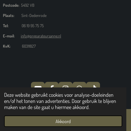
Postcode:
5492 VB
Plaats:
Sint-Oedenrode
Tel:
06 19 95 75 75
E-mail:
info@preparateursanne.nl
KvK:
60311827
Y
F
I
W
T
Deze website gebruikt cookies voor analyse-doeleinden
O
A
N
H
I
© 2024 Preparateursanne
en/of het tonen van advertenties. Door gebruik te blijven
U
C
S
A
K
maken van de site gaat u hiermee akkoord.
T
E
T
T
T
U
B
A
S
O
Akkoord
B
O
G
A
K
E-mailadres
Telefoonnummer
Kaart
YouTube
E
O
R
P