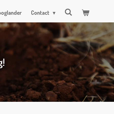
ooglander
Contact
g!