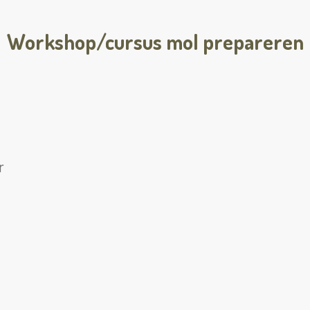
Workshop/cursus mol prepareren
en waar?
r