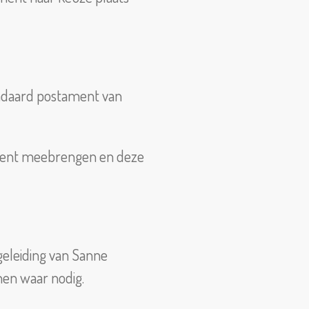
andaard postament van
ament meebrengen en deze
geleiding van Sanne
nen waar nodig.