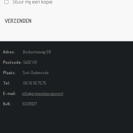
Stuur mij een kopie
VERZENDEN
Adres:
Boskantseweg 68
Postcode:
5492 VB
Plaats:
Sint-Oedenrode
Tel:
06 19 95 75 75
E-mail:
info@preparateursanne.nl
KvK:
60311827