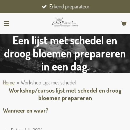
Erkend preparateur
Ga
direct
naar
de
Een lijst met schedel en
hoofdinhoud
droog bloemen prepareren
in een dag.
Home
»
Workshop Lijst met schedel
Workshop/cursus lijst met schedel en droog
bloemen prepareren
Wanneer en waar?