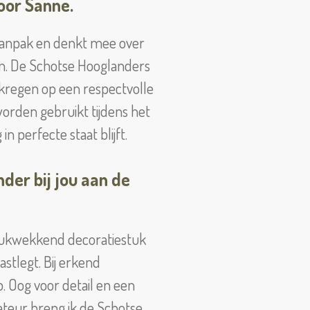
oor Sanne.
aanpak en denkt mee over
en. De Schotse Hooglanders
kregen op een respectvolle
orden gebruikt tijdens het
 perfecte staat blijft.
er bij jou aan de
rukwekkend decoratiestuk
stlegt. Bij erkend
 Oog voor detail en een
ateur breng ik de Schotse