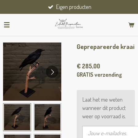
Eigen producten
Ga
direct
naar
de
hoofdinhoud
Geprepareerde kraai
€ 285,00
GRATIS verzending
Laat het me weten
wanneer dit product
weer op voorraad is.