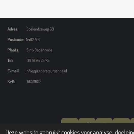
Adres:
Boskantseweg 68
Postcode:
5492 VB
Plaats:
Sint-Oedenrode
Tel:
06 19 95 75 75
E-mail:
info@preparateursanne.nl
KvK:
60311827
Y
F
I
W
Deze website gebruikt cookies voor analyse-doeleind