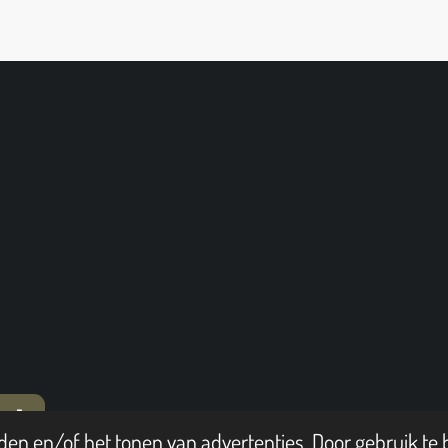
T
en en/of het tonen van advertenties. Door gebruik te b