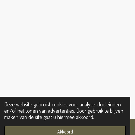
U
B
A
S
O
B
O
G
A
K
E
O
R
P
K
A
P
M
Deze website gebruikt cookies voor analyse-doeleinden
en/of het tonen van advertenties. Door gebruik te blijven
maken van de site gaat u hiermee akkoord.
Akkoord
E-mailadres
Telefoonnummer
Kaart