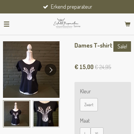
Erkend preparateur
Ga
direct
naar
de
hoofdinhoud
Dames T-shirt
Sale!
€ 15,00
€ 24,95
Kleur
Zwart
Maat
L
XL