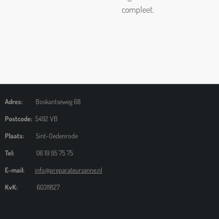
compleet.
Adres:
Boskantseweg 68
Postcode:
5492 VB
Plaats:
Sint-Oedenrode
Tel:
06 19 95 75 75
E-mail:
info@preparateursanne.nl
KvK:
60311827