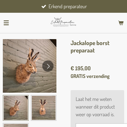
Erkend preparateur
Ga
direct
naar
de
hoofdinhoud
Jackalope borst
preparaat
€ 195,00
GRATIS verzending
Laat het me weten
wanneer dit product
weer op voorraad is.