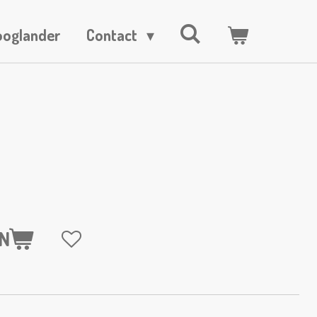
ooglander
Contact
N