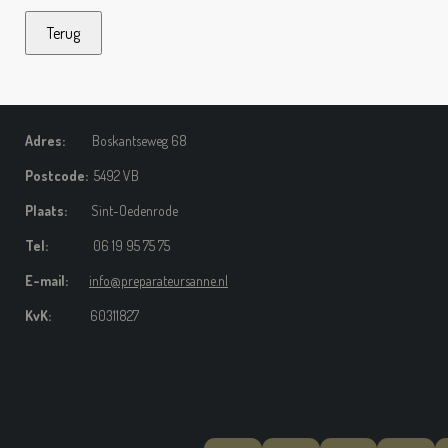
Terug
Adres:
Boskantseweg 68
Postcode:
5492 VB
Plaats:
Sint-Oedenrode
Tel:
06 19 95 75 75
E-mail:
info@preparateursanne.nl
KvK:
60311827