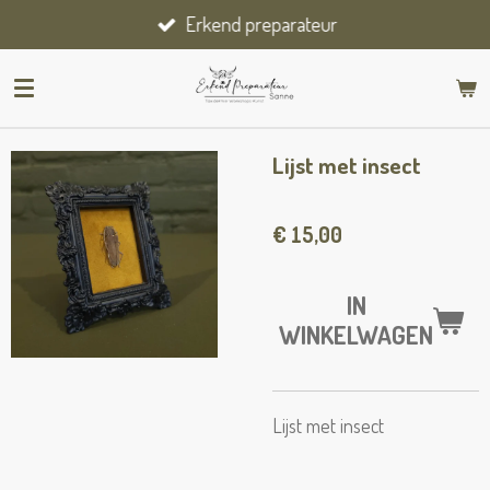
Erkend preparateur
Ga
direct
naar
de
hoofdinhoud
Lijst met insect
€ 15,00
IN
WINKELWAGEN
Lijst met insect