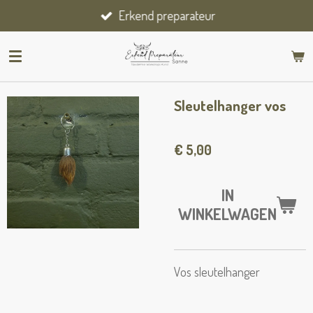
Erkend preparateur
Ga
direct
naar
de
hoofdinhoud
Sleutelhanger vos
€ 5,00
IN
WINKELWAGEN
Vos sleutelhanger