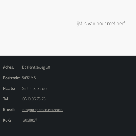
lijst is van hout met nerf
Adres:
Boskantseweg 68
Postcode:
5492 VB
Plaats:
Sint-Oedenrode
Tel:
06 19 95 75 75
E-mail:
info@preparateursanne.nl
KvK:
60311827