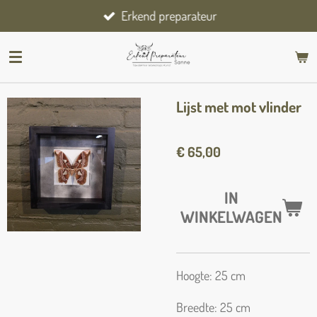
Erkend preparateur
Ga
direct
naar
de
hoofdinhoud
Lijst met mot vlinder
€ 65,00
IN
WINKELWAGEN
Hoogte: 25 cm
Breedte: 25 cm