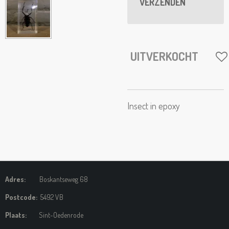
VERZENDEN
UITVERKOCHT
Insect in epoxy
Adres:
Boskantseweg 68
Postcode:
5492 VB
Plaats:
Sint-Oedenrode