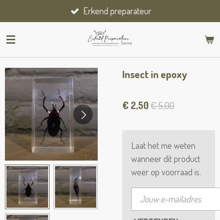
Erkend preparateur
Ga
direct
naar
de
hoofdinhoud
Insect in epoxy
€ 2,50
€ 5,00
Laat het me weten
wanneer dit product
weer op voorraad is.