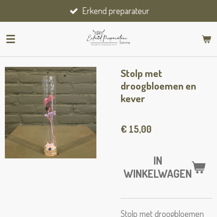
Erkend preparateur
Ga
direct
naar
de
hoofdinhoud
Stolp met
droogbloemen en
kever
€ 15,00
IN
WINKELWAGEN
Stolp met droogbloemen