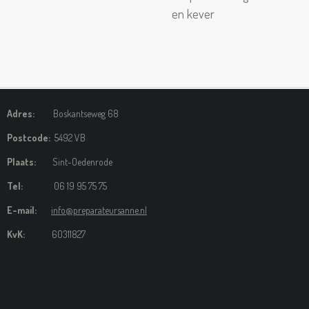
en kever
Adres:
Boskantseweg 68
Postcode:
5492 VB
Plaats:
Sint-Oedenrode
Tel:
06 19 95 75 75
E-mail:
info@preparateursanne.nl
KvK:
60311827