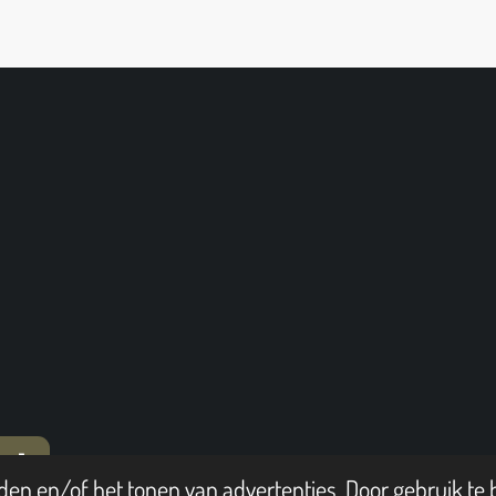
T
en en/of het tonen van advertenties. Door gebruik te b