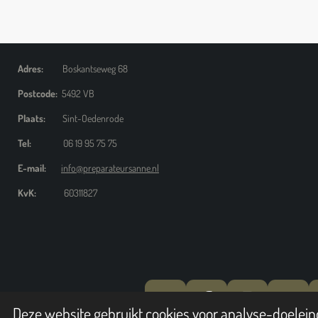
Adres:
Boskantseweg 68
Postcode:
5492 VB
Plaats:
Sint-Oedenrode
Tel:
06 19 95 75 75
E-mail:
info@preparateursanne.nl
KvK:
60311827
Y
F
I
W
Deze website gebruikt cookies voor analyse-doeleind