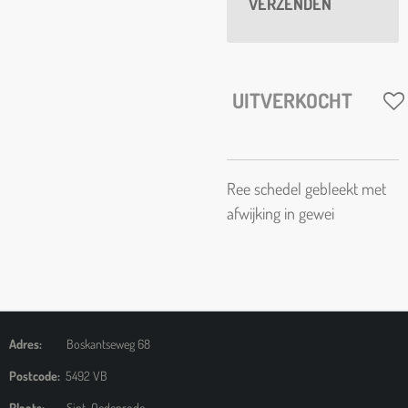
VERZENDEN
UITVERKOCHT
Ree schedel gebleekt met
afwijking in gewei
Adres:
Boskantseweg 68
Postcode:
5492 VB
Plaats:
Sint-Oedenrode