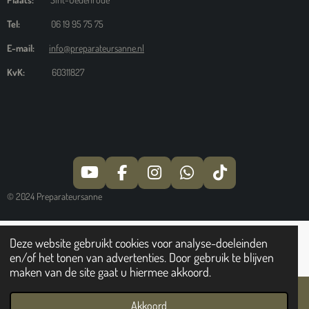
Tel:
06 19 95 75 75
E-mail:
info@preparateursanne.nl
KvK:
60311827
Y
F
I
W
T
O
A
N
H
I
© 2024 Preparateursanne
U
C
S
A
K
T
E
T
T
T
U
B
A
S
O
Deze website gebruikt cookies voor analyse-doeleinden
B
O
G
A
K
en/of het tonen van advertenties. Door gebruik te blijven
E
O
R
P
maken van de site gaat u hiermee akkoord.
K
A
P
M
Akkoord