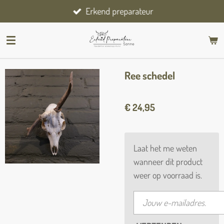
Erkend preparateur
Ga
direct
naar
de
hoofdinhoud
Ree schedel
€ 24,95
Laat het me weten
wanneer dit product
weer op voorraad is.