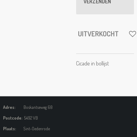
VERZENDEN
UITVERKOCHT
Cicade in bollijst
Adres:
Boskantseweg 68
Postcode:
5492 VB
Plaats:
Sint-Oedenrode