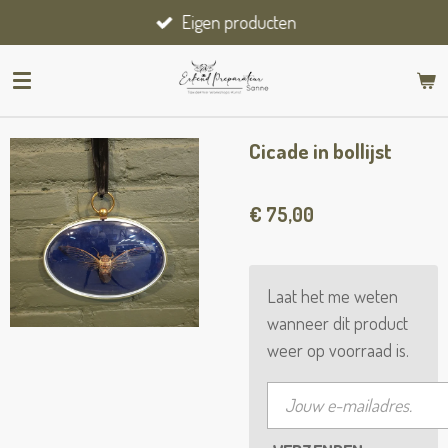
Eigen producten
Ga
direct
naar
de
hoofdinhoud
Cicade in bollijst
€ 75,00
Laat het me weten
wanneer dit product
weer op voorraad is.