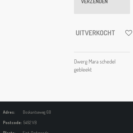
VERZENDEN
UITVERKOCHT
Dwerg Mara schedel
gebleekt
Adres:
Boskantseweg 68
Postcode:
5492 VB
Plaats:
Sint-Oedenrode