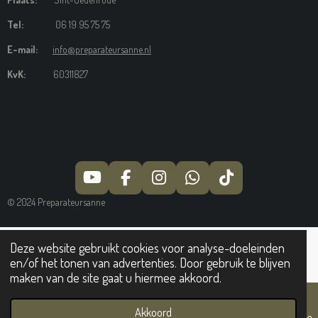
Tel:
06 19 95 75 75
E-mail:
info@preparateursanne.nl
KvK:
60311827
Y
F
I
W
T
O
A
N
H
I
© 2024 Preparateursanne
U
C
S
A
K
T
E
T
T
T
U
B
A
S
O
Deze website gebruikt cookies voor analyse-doeleinden
B
O
G
A
K
en/of het tonen van advertenties. Door gebruik te blijven
E
O
R
P
maken van de site gaat u hiermee akkoord.
K
A
P
M
Akkoord
E-mailadres
Telefoonnummer
Kaart
YouTube