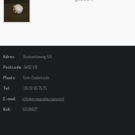
Adres:
Boskantseweg 68
Postcode:
5492 VB
Plaats:
Sint-Oedenrode
Tel:
06 19 95 75 75
E-mail:
info@preparateursanne.nl
KvK:
60311827