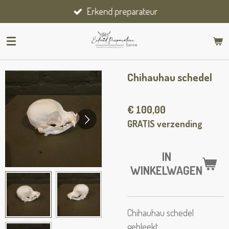
Erkend preparateur
Ga
direct
naar
de
hoofdinhoud
Chihauhau schedel
€ 100,00
GRATIS verzending
IN
WINKELWAGEN
Chihauhau schedel
gebleekt