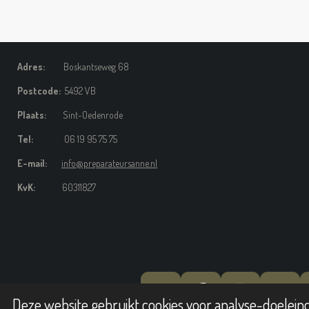
Adres:
Boskantseweg 68
Postcode:
5492 VB
Plaats:
Sint-Oedenrode
Tel:
06 19 95 75 75
E-mail:
info@preparateursanne.nl
KvK:
60311827
Y
F
I
W
Deze website gebruikt cookies voor analyse-doeleind