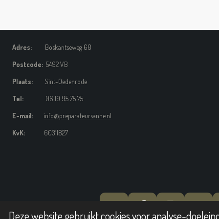
Adres:
Boskantseweg 68
Postcode:
5492 VB
Plaats:
Sint-Oedenrode
Tel:
06 19 95 75 75
E-mail:
info@preparateursanne.nl
KvK:
60311827
Y
F
I
W
Deze website gebruikt cookies voor analyse-doeleind