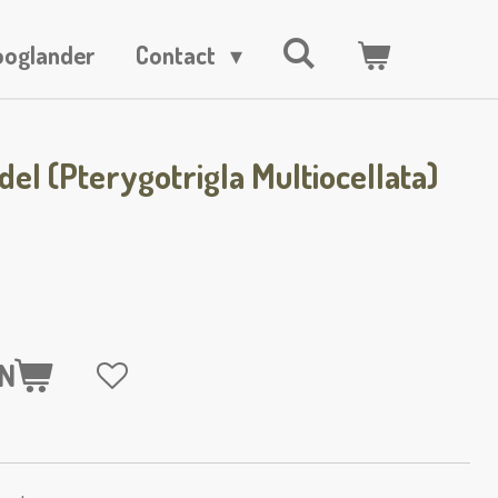
ooglander
Contact
el (Pterygotrigla Multiocellata)
N