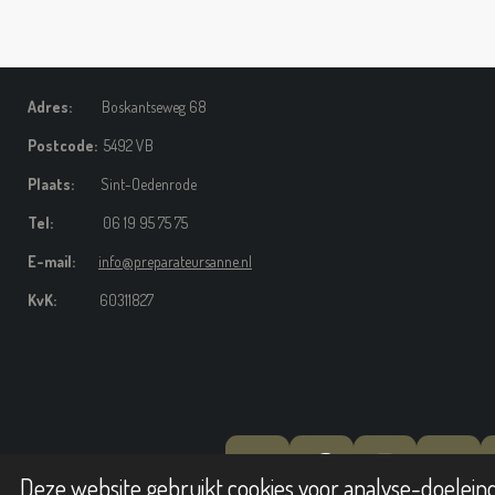
Adres:
Boskantseweg 68
Postcode:
5492 VB
Plaats:
Sint-Oedenrode
Tel:
06 19 95 75 75
E-mail:
info@preparateursanne.nl
KvK:
60311827
Y
F
I
W
Deze website gebruikt cookies voor analyse-doeleind