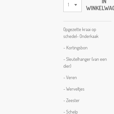
IN
WINKELWA
Opgezette kraai op
schedel- Onderkaak
- Kortingsbon
- Sleutelhanger (van een
dier)
- Veren
- Werveltjes
- Zeester
- Schelp