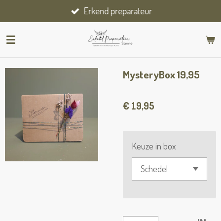
Erkend preparateur
Ga
direct
naar
de
hoofdinhoud
MysteryBox 19,95
€ 19,95
Keuze in box