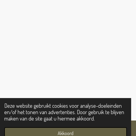
Deze website gebruikt cookies voor analyse-doeleinden
en/of het tonen van advertenties. Door gebruik te blijven
maken van de site gaat u hiermee akkoord.
Akkoord
E-mailadres
Telefoonnummer
Kaart