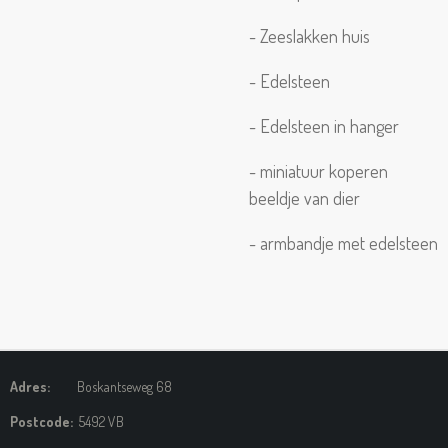
- Zeeslakken huis
- Edelsteen
- Edelsteen in hanger
- miniatuur koperen
beeldje van dier
- armbandje met edelsteen
Adres:
Boskantseweg 68
Postcode:
5492 VB