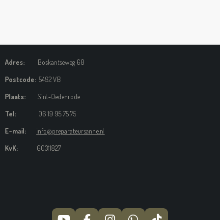
Adres:
Boskantseweg 68
Postcode:
5492 VB
Plaats:
Sint-Oedenrode
Tel:
06 19 95 75 75
E-mail:
info@preparateursanne.nl
KvK:
60311827