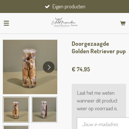
Eigen producten
Ga
direct
naar
de
hoofdinhoud
Doorgezaagde
Golden Retriever pup
€ 74,95
Laat het me weten
wanneer dit product
weer op voorraad is.