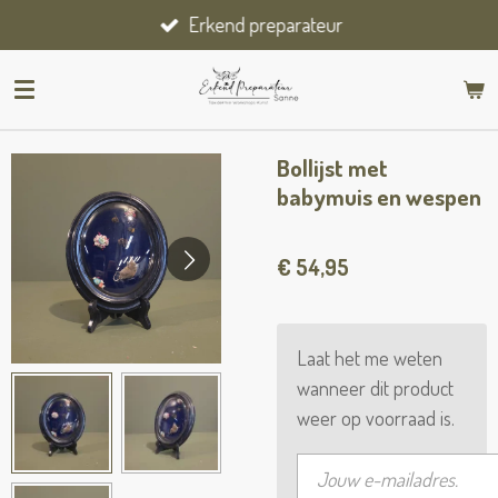
Erkend preparateur
Ga
direct
naar
de
hoofdinhoud
Bollijst met
babymuis en wespen
€ 54,95
Laat het me weten
wanneer dit product
weer op voorraad is.