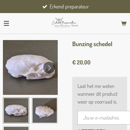
Erkend preparateur
Ga
direct
naar
de
hoofdinhoud
Bunzing schedel
€ 20,00
Laat het me weten
wanneer dit product
weer op voorraad is.