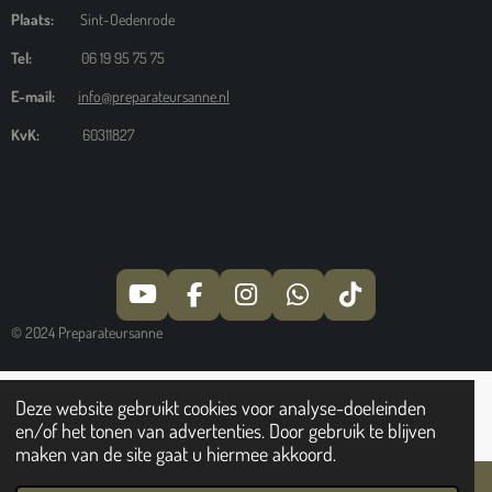
Plaats:
Sint-Oedenrode
Tel:
06 19 95 75 75
E-mail:
info@preparateursanne.nl
KvK:
60311827
Y
F
I
W
T
O
A
N
H
I
© 2024 Preparateursanne
U
C
S
A
K
T
E
T
T
T
U
B
A
S
O
Deze website gebruikt cookies voor analyse-doeleinden
B
O
G
A
K
en/of het tonen van advertenties. Door gebruik te blijven
E
O
R
P
maken van de site gaat u hiermee akkoord.
K
A
P
M